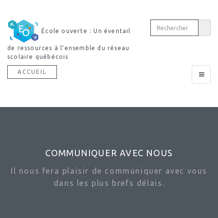
École ouverte : Un éventail
de ressources à l’ensemble du réseau
scolaire québécois
ACCUEIL
Toggle
navigat
COMMUNIQUER AVEC NOUS
Il nous fera plaisir de communiquer avec vous
dans les plus brefs délais.