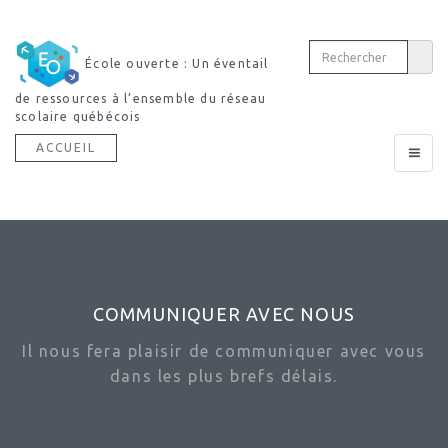
École ouverte : Un éventail
de ressources à l’ensemble du réseau
scolaire québécois
ACCUEIL
Toggle
navigat
COMMUNIQUER AVEC NOUS
Il nous fera plaisir de communiquer avec vous
dans les plus brefs délais.