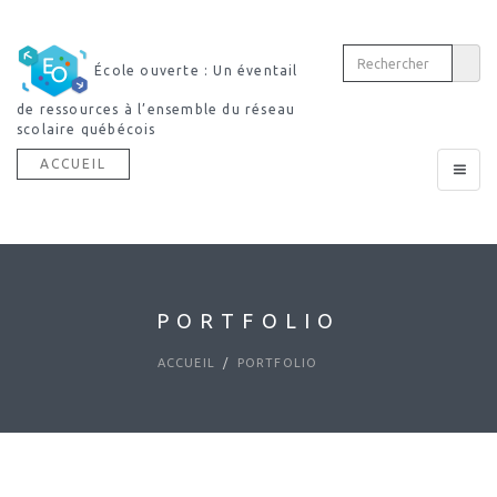
École ouverte : Un éventail
Découvrir 
de ressources à l’ensemble du réseau
dictionnaire multimodal
scolaire québécois
ACCUEIL
Toggle
navigat
PORTFOLIO
ACCUEIL
PORTFOLIO