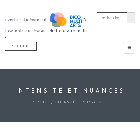
Découvrir notre
dictionnaire multimodal
ACCUEIL
Toggle
navigat
INTENSITÉ ET NUANCES
ACCUEIL
INTENSITÉ ET NUANCES