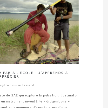
A FAB À L’ÉCOLE - J’APPRENDS À
PPRÉCIER
igitte-Louise Lessard
ste de SAÉ qui explore la pulsation, l’ostinato
 un instrument inventé, le « didgeribone ».
ignet aide-mémoire d’appréciation d’une