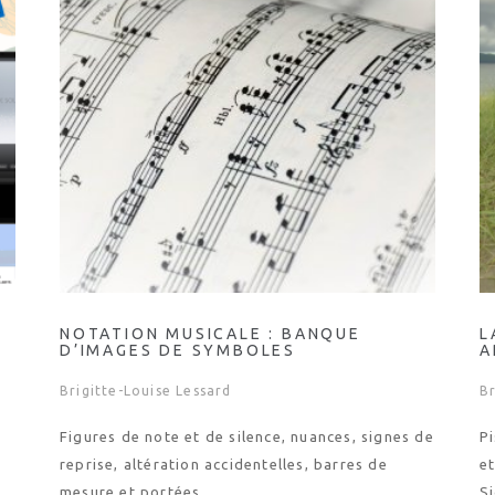
E
NOTATION MUSICALE : BANQUE
L
D’IMAGES DE SYMBOLES
A
Brigitte-Louise Lessard
Br
Figures de note et de silence, nuances, signes de
Pi
e
reprise, altération accidentelles, barres de
et
mesure et portées.
S