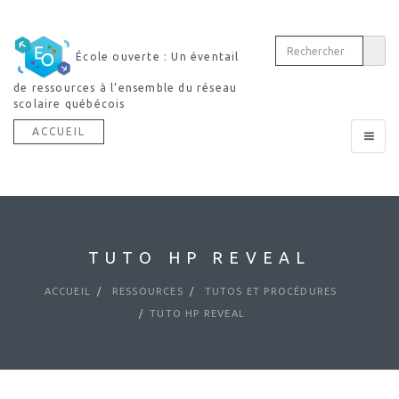
École ouverte : Un éventail
de ressources à l’ensemble du réseau
scolaire québécois
ACCUEIL
Toggle
navigat
TUTO HP REVEAL
ACCUEIL
RESSOURCES
TUTOS ET PROCÉDURES
TUTO HP REVEAL