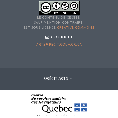
LE CONTENU DE CE SITE,
SAUF MENTION CONTRAIRE,
EST SOUS LICENCE
CREATIVE COMMONS
COURRIEL
ARTS@RECIT.GOUV.QC.CA
©RÉCIT ARTS
Ministère de l'Éducation