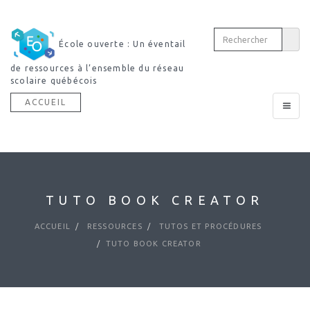
École ouverte : Un éventail
de ressources à l’ensemble du réseau
scolaire québécois
ACCUEIL
Toggle
navigat
TUTO BOOK CREATOR
ACCUEIL
RESSOURCES
TUTOS ET PROCÉDURES
TUTO BOOK CREATOR