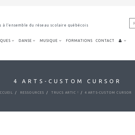
s à l’ensemble du réseau scolaire québécois
IQUES
DANSE
MUSIQUE
FORMATIONS
CONTACT
4 ARTS-CUSTOM CURSOR
CCUEIL
RESSOURCES
TRUCS ARTIC !
4 ARTS-CUSTOM CURSOR