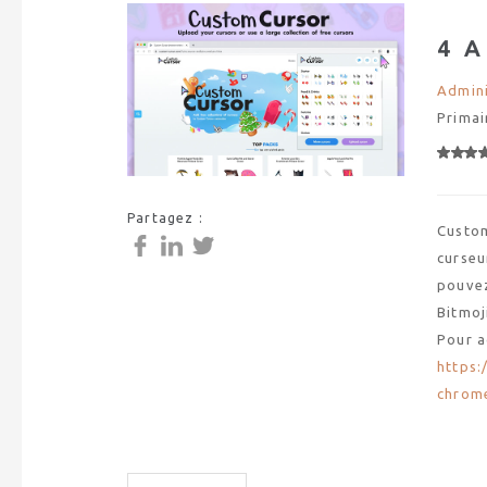
4 
Admini
Primai
Partagez :
Custom
curseu
pouvez
Bitmoj
Pour a
https:
chrom