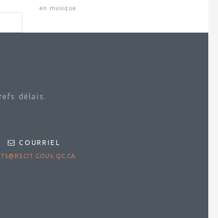
en musique
efs délais.
COURRIEL
TS@RECIT.GOUV.QC.CA