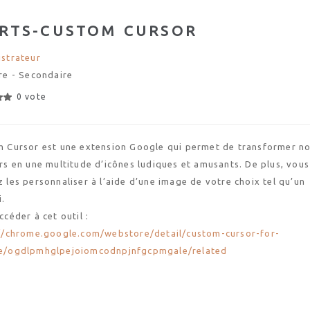
ARTS-CUSTOM CURSOR
strateur
re - Secondaire
0 vote
 Cursor est une extension Google qui permet de transformer n
rs en une multitude d’icônes ludiques et amusants. De plus, vous
 les personnaliser à l’aide d’une image de votre choix tel qu’un
i.
ccéder à cet outil :
//chrome.google.com/webstore/detail/custom-cursor-for-
e/ogdlpmhglpejoiomcodnpjnfgcpmgale/related