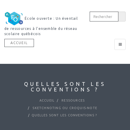
École ouverte : Un éventail
de ressources à l’ensemble du réseau
scolaire québécois
ACCUEIL
Toggle
navigat
QUELLES SONT LES
CONVENTIONS ?
ACCUEIL
RESSOURCES
SKETCHNOTING OU CROQUIS-NOTE
QUELLES SONT LES CONVENTIONS ?