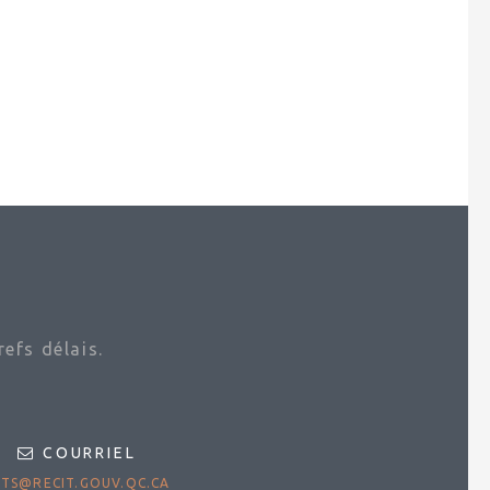
efs délais.
COURRIEL
TS@RECIT.GOUV.QC.CA