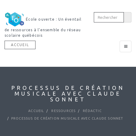
École ouverte : Un éventail
de ressources à l’ensemble du réseau
scolaire québécois
ACCUEIL
Toggle
navigat
PROCESSUS DE CRÉATION
MUSICALE AVEC CLAUDE
SONNET
ACCUEIL
RESSOURCES
RÉDACTIC
PROCESSUS DE CRÉATION MUSICALE AVEC CLAUDE SONNET