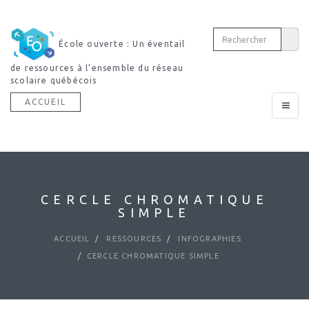
École ouverte : Un éventail
de ressources à l’ensemble du réseau
scolaire québécois
ACCUEIL
Toggle
navigat
CERCLE CHROMATIQUE
SIMPLE
ACCUEIL
RESSOURCES
INFOGRAPHIES
CERCLE CHROMATIQUE SIMPLE