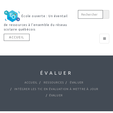
École ouverte : Un éventail
de ressources à l’ensemble du réseau
scolaire québécois
ACCUEIL
Toggle
navigat
ÉVALUER
ACCUEIL
RESSOURCES
ÉVALUER
INTÉGRER LES TIC EN ÉVALUATION À METTRE À JOUR
ÉVALUER