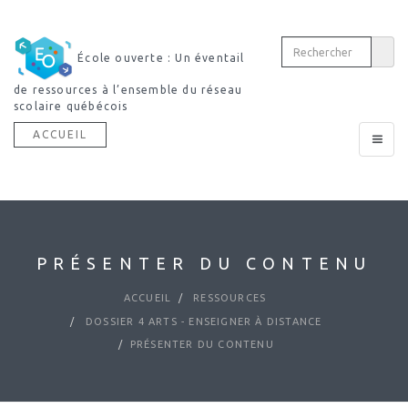
École ouverte : Un éventail
de ressources à l’ensemble du réseau
scolaire québécois
ACCUEIL
Toggle
navigat
PRÉSENTER DU CONTENU
ACCUEIL
RESSOURCES
DOSSIER 4 ARTS - ENSEIGNER À DISTANCE
PRÉSENTER DU CONTENU