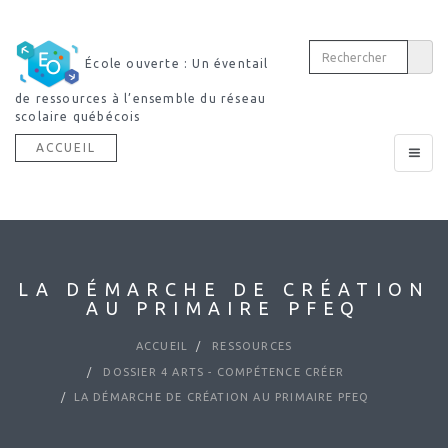
École ouverte : Un éventail
de ressources à l’ensemble du réseau
scolaire québécois
ACCUEIL
Toggle
navigat
LA DÉMARCHE DE CRÉATION
AU PRIMAIRE PFEQ
ACCUEIL
RESSOURCES
DOSSIER 4 ARTS - COMPÉTENCE CRÉER
LA DÉMARCHE DE CRÉATION AU PRIMAIRE PFEQ