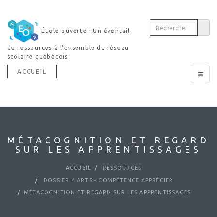
École ouverte : Un éventail
de ressources à l’ensemble du réseau
scolaire québécois
ACCUEIL
Toggle
navigat
MÉTACOGNITION ET REGARD
SUR LES APPRENTISSAGES
ACCUEIL
RESSOURCES
DOSSIER 4 ARTS - COMPÉTENCE APPRÉCIER
MÉTACOGNITION ET REGARD SUR LES APPRENTISSAGES