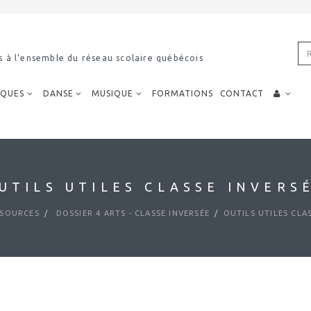
s à l’ensemble du réseau scolaire québécois
IQUES
DANSE
MUSIQUE
FORMATIONS
CONTACT
UTILS UTILES CLASSE INVERS
SOURCES
DOSSIER 4 ARTS - CLASSE INVERSÉE
OUTILS UTILES CLA