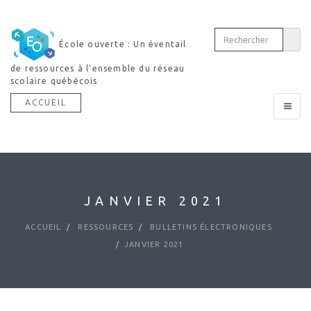
École ouverte : Un éventail
de ressources à l’ensemble du réseau
scolaire québécois
ACCUEIL
Toggle
navigat
JANVIER 2021
ACCUEIL
RESSOURCES
BULLETINS ÉLECTRONIQUES
JANVIER 2021