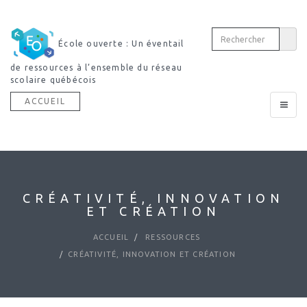
École ouverte : Un éventail
de ressources à l’ensemble du réseau
scolaire québécois
ACCUEIL
Toggle
navigat
CRÉATIVITÉ, INNOVATION
ET CRÉATION
ACCUEIL
RESSOURCES
CRÉATIVITÉ, INNOVATION ET CRÉATION