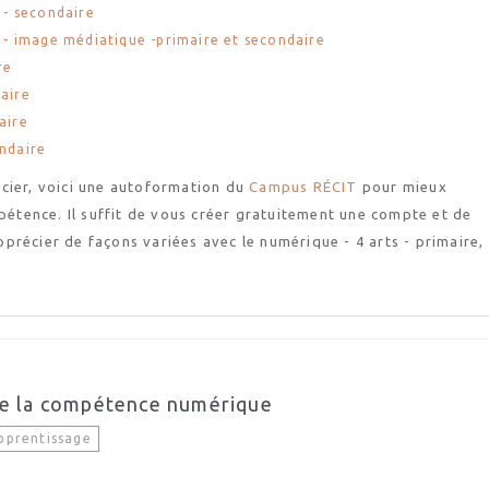
s - secondaire
es - image médiatique -primaire et secondaire
re
daire
aire
ondaire
cier, voici une autoformation du
Campus RÉCIT
pour mieux
tence. Il suffit de vous créer gratuitement une compte et de
récier de façons variées avec le numérique - 4 arts - primaire,
de la compétence numérique
apprentissage