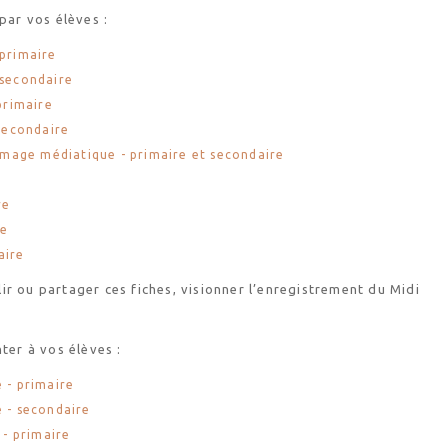
par vos élèves :
 primaire
 secondaire
 primaire
 secondaire
- image médiatique - primaire et secondaire
re
re
aire
r ou partager ces fiches, visionner l’enregistrement du Midi
ter à vos élèves :
 - primaire
e - secondaire
 - primaire