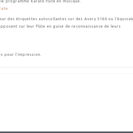
t le programme Karaté flûte en musique.
rate
sur des étiquettes autocollantes sur des Avery 5160 ou l’équival
 apposent sur leur flûte en guise de reconnaissance de leurs
es pour l’impression.