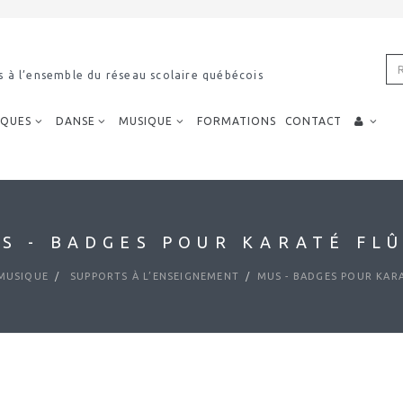
s à l’ensemble du réseau scolaire québécois
IQUES
DANSE
MUSIQUE
FORMATIONS
CONTACT
S - BADGES POUR KARATÉ FL
MUSIQUE
SUPPORTS À L’ENSEIGNEMENT
MUS - BADGES POUR KAR