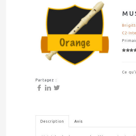
MU
Brigit
C2·Int
Primai
Ce qu’
Partagez :
Description
Avis