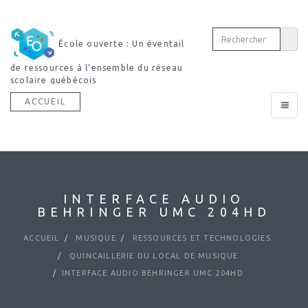
École ouverte : Un éventail
de ressources à l’ensemble du réseau
scolaire québécois
ACCUEIL
Toggle
navigat
INTERFACE AUDIO
BEHRINGER UMC 204HD
ACCUEIL
MUSIQUE
RESSOURCES ET TECHNOLOGIES
QUINCAILLERIE DU LOCAL DE MUSIQUE
INTERFACE AUDIO BEHRINGER UMC 204HD