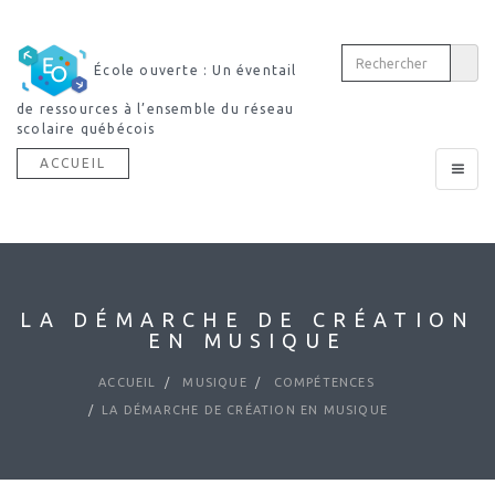
École ouverte : Un éventail
de ressources à l’ensemble du réseau
scolaire québécois
ACCUEIL
Toggle
navigat
LA DÉMARCHE DE CRÉATION
EN MUSIQUE
ACCUEIL
MUSIQUE
COMPÉTENCES
LA DÉMARCHE DE CRÉATION EN MUSIQUE