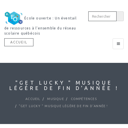
École ouverte : Un éventail
de ressources à l’ensemble du réseau
scolaire québécois
ACCUEIL
Toggle
navigat
"GET LUCKY " MUSIQUE
LÉGÈRE DE FIN D’ANNÉE !
ACCUEIL
MUSIQUE
COMPÉTENCES
"GET LUCKY " MUSIQUE LÉGÈRE DE FIN D’ANNÉE !