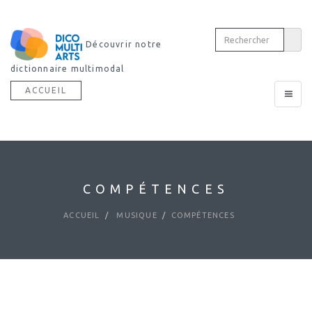
Découvrir notre
dictionnaire multimodal
ACCUEIL
Toggle
navigat
COMPÉTENCES
ACCUEIL
MUSIQUE
COMPÉTENCES