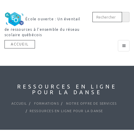
École ouverte : Un éventail
de ressources à l’ensemble du réseau
scolaire québécois
ACCUEIL
Toggle
navigat
RESSOURCES EN LIGNE
POUR LA DANSE
ACCUEIL
FORMATIONS
NOTRE OFFRE DE SERVICES
RESSOURCES EN LIGNE POUR LA DANSE