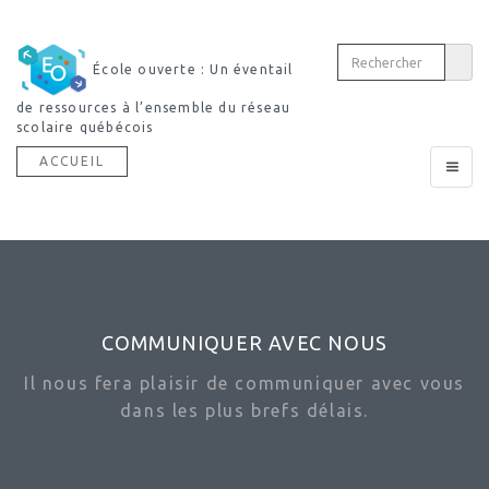
École ouverte : Un éventail
de ressources à l’ensemble du réseau
scolaire québécois
ACCUEIL
Toggle
navigat
COMMUNIQUER AVEC NOUS
Il nous fera plaisir de communiquer avec vous
dans les plus brefs délais.