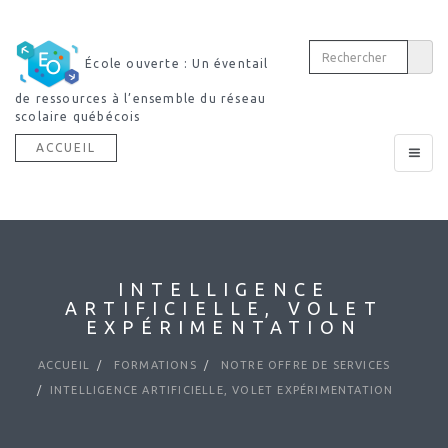
École ouverte : Un éventail
de ressources à l’ensemble du réseau
scolaire québécois
ACCUEIL
Toggle
navigat
INTELLIGENCE
ARTIFICIELLE, VOLET
EXPÉRIMENTATION
ACCUEIL
FORMATIONS
NOTRE OFFRE DE SERVICES
INTELLIGENCE ARTIFICIELLE, VOLET EXPÉRIMENTATION