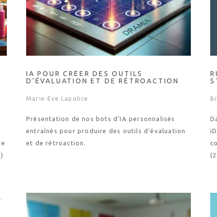
IA POUR CRÉER DES OUTILS
R
D’ÉVALUATION ET DE RÉTROACTION
S
Marie-Eve Lapolice
Br
Présentation de nos bots d’IA personnalisés
Da
entraînés pour produire des outils d’évaluation
iD
re
et de rétroaction.
c
…)
(