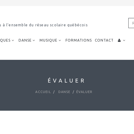
imodal
IQUES
DANSE
MUSIQUE
FORMATIONS
CONTACT
ÉVALUER
ACCUEIL
DANSE
ÉVALUER