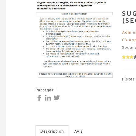
SU
(S
Admini
C3·App
Secon
Pistes
Partagez :
Description
Avis