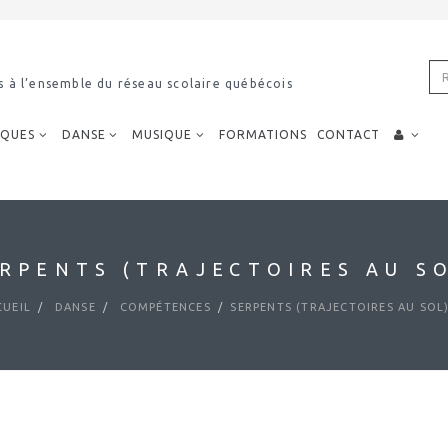
s à l’ensemble du réseau scolaire québécois
IQUES
DANSE
MUSIQUE
FORMATIONS
CONTACT
RPENTS (TRAJECTOIRES AU S
CUEIL
DANSE
COMPÉTENCES
SERPENTS (TRAJECTOIRES AU SOL