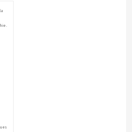
la
hie.
ques