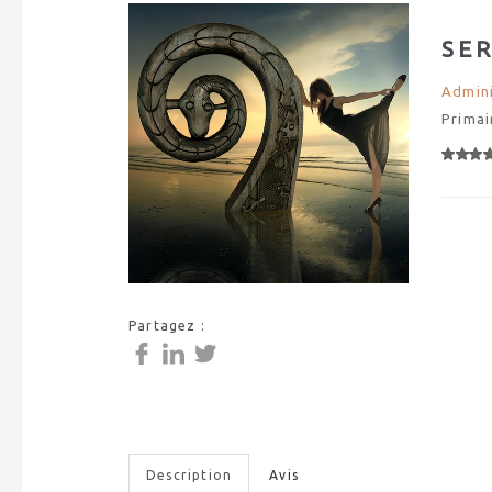
SE
Admini
Primai
Partagez :
Description
Avis