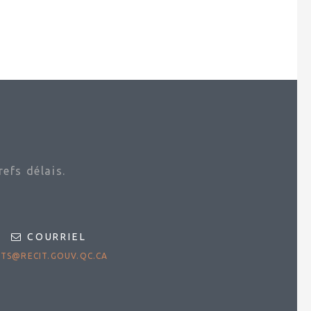
efs délais.
COURRIEL
TS@RECIT.GOUV.QC.CA