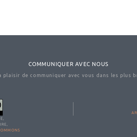
COMMUNIQUER AVEC NOUS
ra plaisir de communiquer avec vous dans les plus br
AR
E,
IRE,
 COMMONS