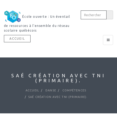
École ouverte : Un éventail
de ressources à l’ensemble du réseau
scolaire québécois
ACCUEIL
Toggle
navigat
SAÉ CRÉATION AVEC TNI
(PRIMAIRE).
ACCUEIL
DANSE
COMPÉTENCES
SAÉ CRÉATION AVEC TNI (PRIMAIRE).