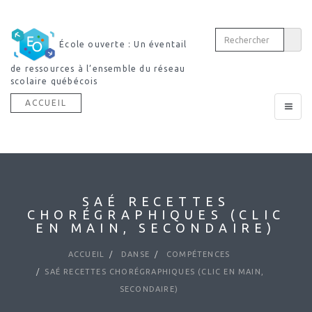
École ouverte : Un éventail
Découvri
de ressources à l’ensemble du réseau
dictionnaire multimodal
scolaire québécois
ACCUEIL
Toggle
navigat
SAÉ RECETTES
CHORÉGRAPHIQUES (CLIC
EN MAIN, SECONDAIRE)
ACCUEIL
DANSE
COMPÉTENCES
SAÉ RECETTES CHORÉGRAPHIQUES (CLIC EN MAIN,
SECONDAIRE)