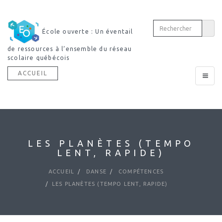
École ouverte : Un éventail
Découvri
de ressources à l’ensemble du réseau
dictionnaire multimodal
scolaire québécois
ACCUEIL
Toggle
navigat
LES PLANÈTES (TEMPO
LENT, RAPIDE)
ACCUEIL
DANSE
COMPÉTENCES
LES PLANÈTES (TEMPO LENT, RAPIDE)