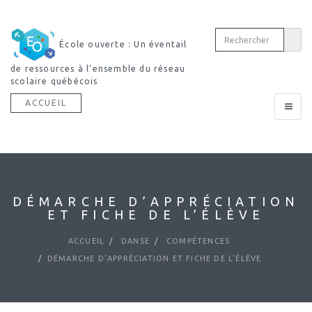
École ouverte : Un éventail
de ressources à l’ensemble du réseau
scolaire québécois
ACCUEIL
Toggle
navigat
DÉMARCHE D’APPRÉCIATION
ET FICHE DE L’ÉLÈVE
ACCUEIL
DANSE
COMPÉTENCES
DÉMARCHE D’APPRÉCIATION ET FICHE DE L’ÉLÈVE