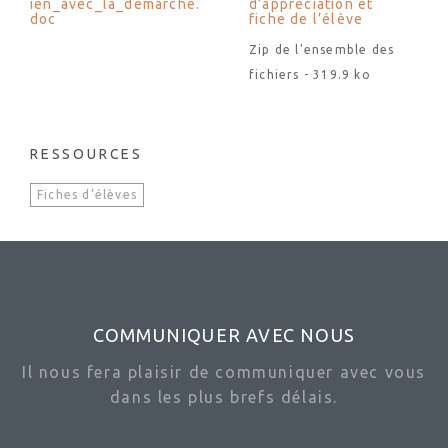
ien_avec_la_demarche.
d’appréciation et
doc
fiche de l’élève
Zip de l'ensemble des
fichiers - 319.9 ko
RESSOURCES
Fiches d’élèves
COMMUNIQUER AVEC NOUS
Il nous fera plaisir de communiquer avec vous
dans les plus brefs délais.