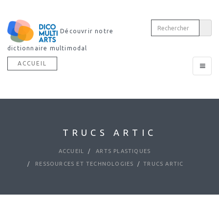
Découvrir notre
dictionnaire multimodal
ACCUEIL
Toggle
navigat
TRUCS ARTIC
ACCUEIL
ARTS PLASTIQUES
RESSOURCES ET TECHNOLOGIES
TRUCS ARTIC