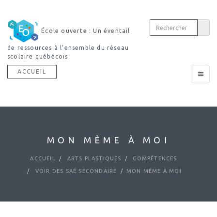
École ouverte : Un éventail
de ressources à l’ensemble du réseau
scolaire québécois
ACCUEIL
Toggle
navigat
MON MÈME À MOI
ACCUEIL
ARTS PLASTIQUES
COMPÉTENCES
VOIR DES SAÉ SECONDAIRE
MON MÈME À MOI