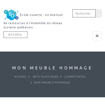
École ouverte : Un éventail
Découvri
de ressources à l’ensemble du réseau
dictionnaire multimodal
scolaire québécois
ACCUEIL
Toggle
navigat
MON MEUBLE HOMMAGE
ACCUEIL
ARTS PLASTIQUES
COMPÉTENCES
MON MEUBLE HOMMAGE