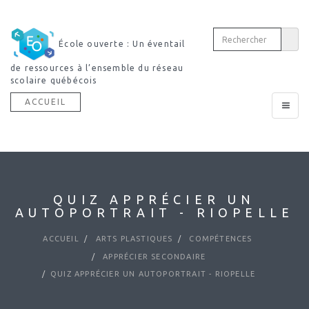
École ouverte : Un éventail
de ressources à l’ensemble du réseau
scolaire québécois
ACCUEIL
Toggle
navigat
QUIZ APPRÉCIER UN
AUTOPORTRAIT - RIOPELLE
ACCUEIL
ARTS PLASTIQUES
COMPÉTENCES
APPRÉCIER SECONDAIRE
QUIZ APPRÉCIER UN AUTOPORTRAIT - RIOPELLE