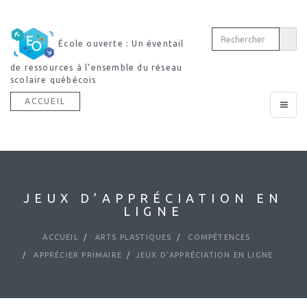
École ouverte : Un éventail
de ressources à l’ensemble du réseau
scolaire québécois
ACCUEIL
Toggle
navigat
JEUX D’APPRÉCIATION EN
LIGNE
ACCUEIL
ARTS PLASTIQUES
COMPÉTENCES
APPRÉCIER PRIMAIRE
JEUX D’APPRÉCIATION EN LIGNE