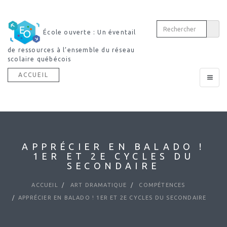
École ouverte : Un éventail
de ressources à l’ensemble du réseau
scolaire québécois
ACCUEIL
Toggle
navigat
APPRÉCIER EN BALADO !
1ER ET 2E CYCLES DU
SECONDAIRE
ACCUEIL
ART DRAMATIQUE
COMPÉTENCES
APPRÉCIER EN BALADO ! 1ER ET 2E CYCLES DU SECONDAIRE