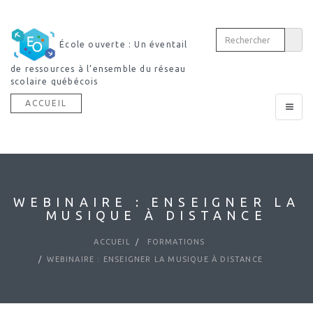
École ouverte : Un éventail
de ressources à l’ensemble du réseau
scolaire québécois
ACCUEIL
Toggle
navigat
WEBINAIRE : ENSEIGNER LA
MUSIQUE À DISTANCE
ACCUEIL
FORMATIONS
WEBINAIRE : ENSEIGNER LA MUSIQUE À DISTANCE