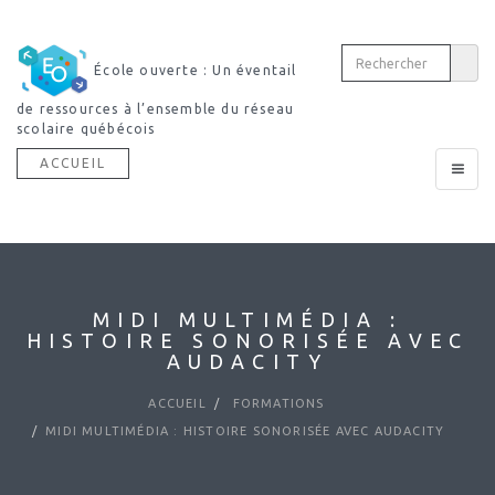
École ouverte : Un éventail
de ressources à l’ensemble du réseau
scolaire québécois
ACCUEIL
Toggle
navigat
MIDI MULTIMÉDIA :
HISTOIRE SONORISÉE AVEC
AUDACITY
ACCUEIL
FORMATIONS
MIDI MULTIMÉDIA : HISTOIRE SONORISÉE AVEC AUDACITY