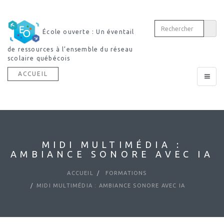
École ouverte : Un éventail
de ressources à l’ensemble du réseau
scolaire québécois
ACCUEIL
Toggle
navigat
MIDI MULTIMÉDIA :
AMBIANCE SONORE AVEC IA
ACCUEIL
FORMATIONS
MIDI MULTIMÉDIA : AMBIANCE SONORE AVEC IA