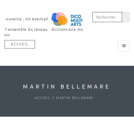
Découvrir notre
dictionnaire multimodal
ACCUEIL
Toggle
navigat
MARTIN BELLEMARE
ACCUEIL
MARTIN BELLEMARE