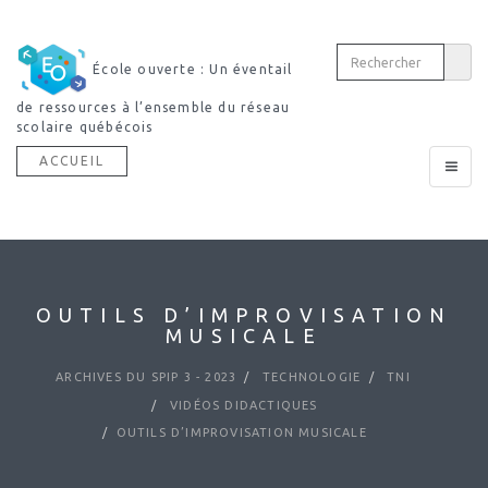
École ouverte : Un éventail
de ressources à l’ensemble du réseau
scolaire québécois
ACCUEIL
Toggle
navigat
OUTILS D’IMPROVISATION
MUSICALE
ARCHIVES DU SPIP 3 - 2023
TECHNOLOGIE
TNI
VIDÉOS DIDACTIQUES
OUTILS D’IMPROVISATION MUSICALE