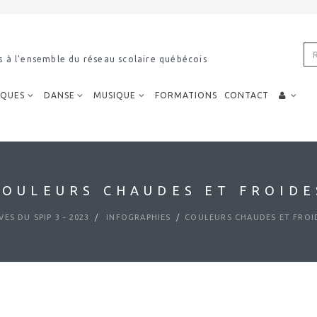
s à l’ensemble du réseau scolaire québécois
IQUES
DANSE
MUSIQUE
FORMATIONS
CONTACT
COULEURS CHAUDES ET FROIDE
VES DU SPIP 3 - 2023
INFOGRAPHIES
COULEURS CHAUDES ET FROI