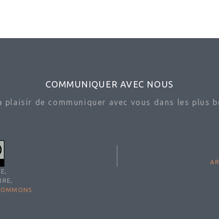
COMMUNIQUER AVEC NOUS
ra plaisir de communiquer avec vous dans les plus br
AR
E,
IRE,
 COMMONS