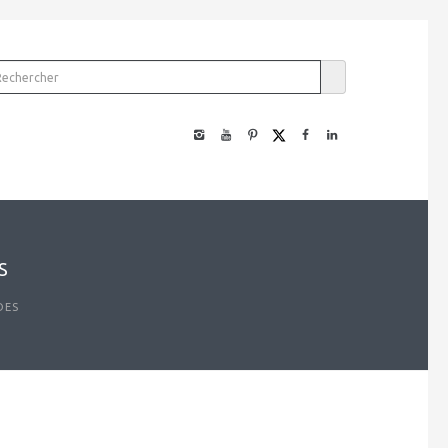
S
DES