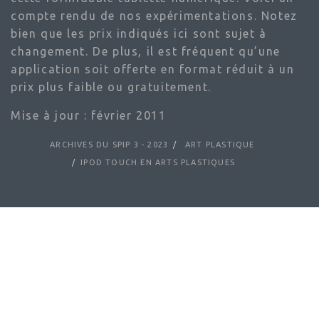
compte rendu de nos expérimentations. Notez
bien que les prix indiqués ici sont sujet à
changement. De plus, il est fréquent qu’une
application soit offerte en format réduit à un
prix plus faible ou gratuitement.
Mise à jour : février 2011
ARCHIVES DU SPIP 3 - 2023
ART PLASTIQUE
IPOD TOUCH EN ARTS PLASTIQUES