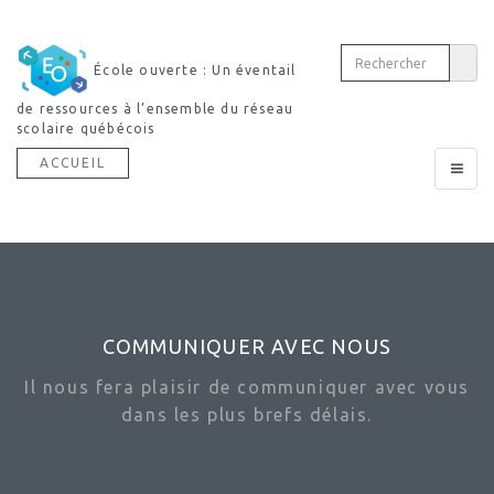
École ouverte : Un éventail
de ressources à l’ensemble du réseau
scolaire québécois
ACCUEIL
Toggle
navigat
COMMUNIQUER AVEC NOUS
Il nous fera plaisir de communiquer avec vous
dans les plus brefs délais.