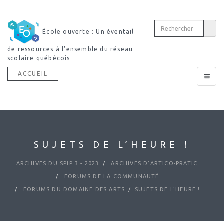
École ouverte : Un éventail
Découvri
de ressources à l’ensemble du réseau
dictionnaire multimodal
scolaire québécois
ACCUEIL
Toggle
navigat
SUJETS DE L’HEURE !
ARCHIVES DU SPIP 3 - 2023
ARCHIVES D’ARTICO-PRATIC
FORUMS DE LA COMMUNAUTÉ
FORUMS DU DOMAINE DES ARTS
SUJETS DE L’HEURE !